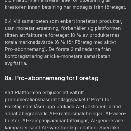
8.3 Plattformen ansvarar inte för utbetalning till
kreatören innan betalning har mottagits från företaget.
8.4 Vid samarbeten som enbart innefattar produkter,
utan monetär ersättning, förbehåller sig plattformen
rätten att fakturera företaget 10 % av produkternas
totala marknadsvärde (6 % för Företag med aktivt
Pro-abonnemang). De första 2 månaderna från
kontoregistrering är icke-monetära samarbeten
avgiftsfria.
8a. Pro-abonnemang för Företag
8a.1 Plattformen erbjuder ett valfritt
prenumerationsbaserat tilläggspaket ("Pro") för
Företag som låser upp utökade AI-funktioner, bland
annat obegränsade AI-kreatörsmatchningar, AI-video-
briefer, AI-kampanjsammanfattningar, AI-genererade
kampanjer samt AI-svarsförslag i chatten. Specifika