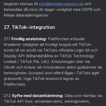
begäran skickas till
info@amodernagency.se
och
behandlas då inom 30 dagar i enlighet med GDPR och
Metas dataraderingskrav.
27. TikTok-integration
27.1
Frivillig anslutning:
Plattformen erbjuder
Kreatörer möjlighet att frivilligt koppla sitt TikTok-
konto till sin profil via TikToks officiella Login Kit och
Display API (tillhandahållna av TikTok Technology
Limited / TikTok Pte. Ltd.). Anslutningen sker via
OAuth och kräver att Användaren aktivt godkänner de
behörigheter (scopes) som efterfrågas i TikToks eget
gränssnitt. Inga TikTok-lösenord lagras av
Plattformen.
27.2
Syfte med datainhämtning:
Data som hämtas via
TikTok API (t.ex. användarnamn, visningsnamn,