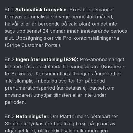
8b.1
Automatisk förnyelse:
Pro-abonnemanget
förnyas automatiskt vid varje periodslut (månad,
halvår eller år beroende på vald plan) om det inte
sägs upp senast 24 timmar innan innevarande periods
slut. Uppsägning sker via Pro-kontoinställningarna
(Stripe Customer Portal).
8b.2
Ingen återbetalning (B2B):
Pro-abonnemanget
tillhandahålls uteslutande till näringsidkare (Business-
to-Business). Konsumentlagstiftningens ångerrätt är
inte tillämplig. Inbetalda avgifter för påbörjad
prenumerationsperiod återbetalas ej, oavsett om
användaren utnyttjar tjänsten eller inte under
perioden.
8b.3
Betalningsfel:
Om Plattformens betalpartner
Stripe inte lyckas dra betalning (t.ex. på grund av
utgånget kort, otillräckligt saldo eller indragen