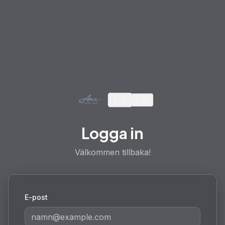
🇸🇪
🇬🇧
Logga in
Välkommen tillbaka!
E-post