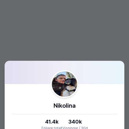
Nikolina
41.4k
340k
Följare totalt
Visningar / 30d