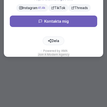
Instagram
TikTok
Threads
41.4k
Kontakta mig
Dela
Powered by AMA
Join A Modern Agency