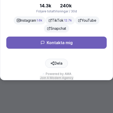
14.3k
240k
Följare totalt
Visningar / 30d
Instagram
TikTok
YouTube
1.6k
12.7k
Snapchat
Kontakta mig
Dela
Powered by AMA
Join A Modern Agency