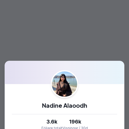
Nadine Alaoodh
3.6k
196k
Följare totalt
Visningar / 30d