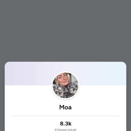
Moa
8.3k
Följare totalt