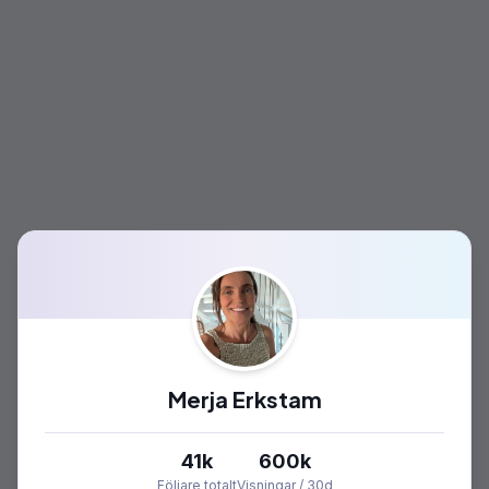
Merja Erkstam
41k
600k
Följare totalt
Visningar / 30d