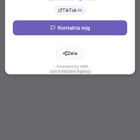
TikTok
9k
Kontakta mig
Dela
Powered by AMA
Join A Modern Agency