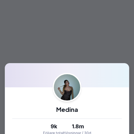
Medina
9k
1.8m
Följare totalt
Visningar / 30d