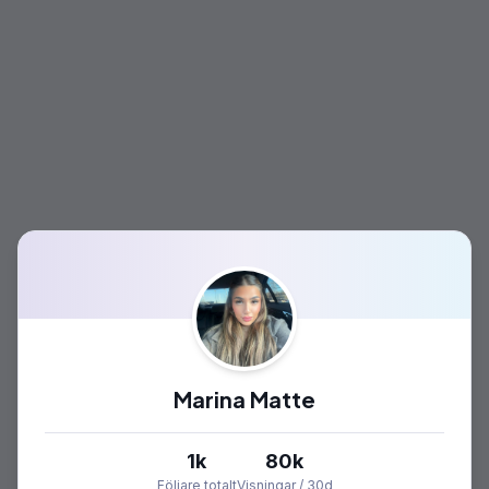
Marina Matte
1k
80k
Följare totalt
Visningar / 30d