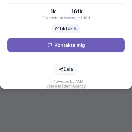
1k
161k
Följare totalt
Visningar / 30d
TikTok
1k
Kontakta mig
Dela
Powered by AMA
Join A Modern Agency