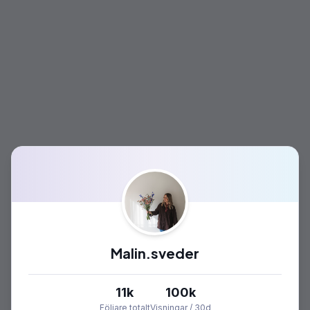
Malin.sveder
11k
100k
Följare totalt
Visningar / 30d