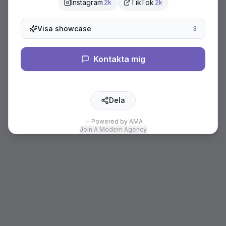
Instagram
TikTok
2k
2k
Visa showcase
3
Kontakta mig
Dela
Powered by AMA
Join A Modern Agency