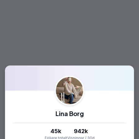
Lina Borg
45k
942k
Följare totalt
Visningar / 30d