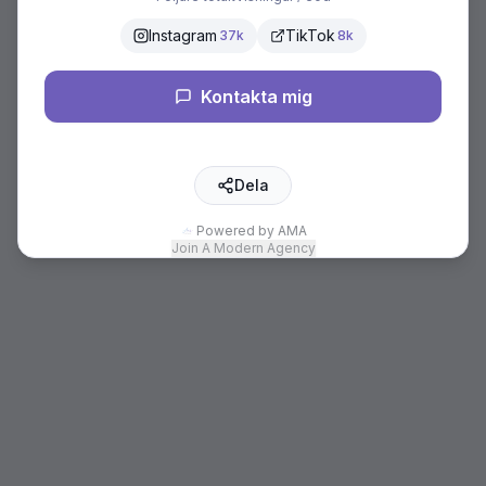
Instagram
TikTok
37k
8k
Kontakta mig
Dela
Powered by AMA
Join A Modern Agency