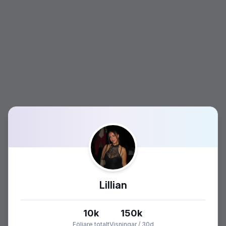
Lillian
10k
150k
Följare totalt
Visningar / 30d