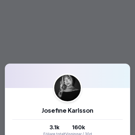
Josefine Karlsson
3.1k
160k
Följare totalt
Visningar / 30d