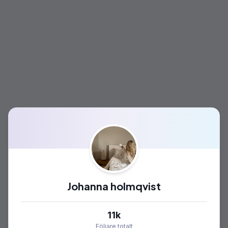
Johanna holmqvist
11k
Följare totalt