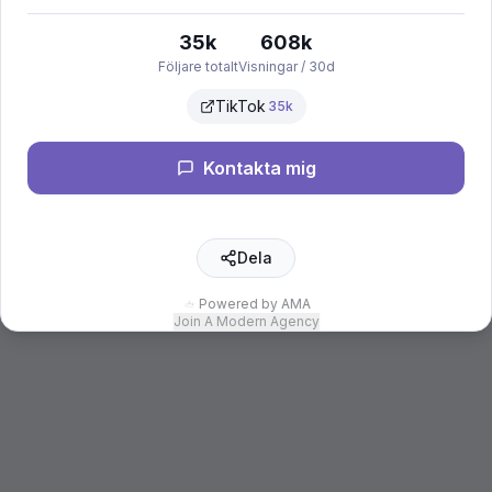
35k
608k
Följare totalt
Visningar / 30d
TikTok
35k
Kontakta mig
Dela
Powered by AMA
Join A Modern Agency