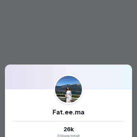
Fat.ee.ma
26k
Följare totalt