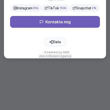
Instagram
TikTok
Snapchat
65k
150k
21k
Kontakta mig
Dela
Powered by AMA
Join A Modern Agency