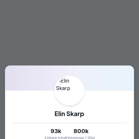
Elin Skarp
93k
800k
Följare totalt
Visningar / 30d