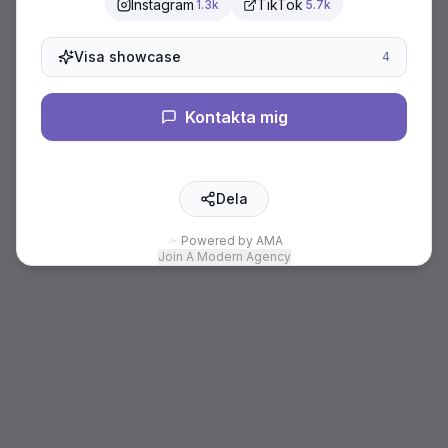
Instagram
TikTok
1.3k
5.7k
Visa showcase
4
Kontakta mig
Dela
Powered by AMA
Join A Modern Agency