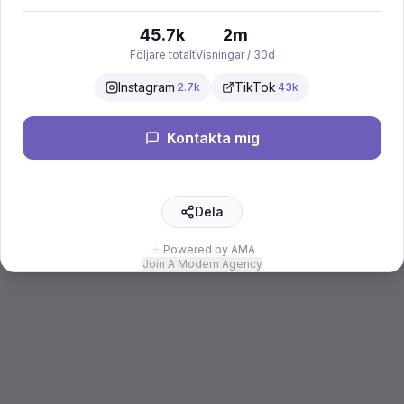
45.7k
2m
Följare totalt
Visningar / 30d
Instagram
TikTok
2.7k
43k
Kontakta mig
Dela
Powered by AMA
Join A Modern Agency