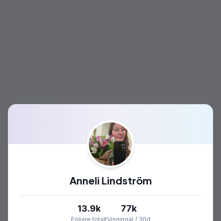
Anneli Lindström
13.9k
77k
Följare totalt
Visningar / 30d